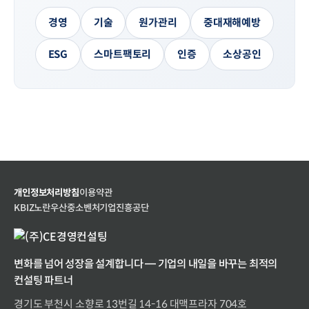
경영
기술
원가관리
중대재해예방
ESG
스마트팩토리
인증
소상공인
개인정보처리방침
이용약관
KBIZ
노란우산
중소벤처기업진흥공단
변화를 넘어 성장을 설계합니다 — 기업의 내일을 바꾸는 최적의
컨설팅 파트너
경기도 부천시 소향로 13번길 14-16 대맥프라자 704호