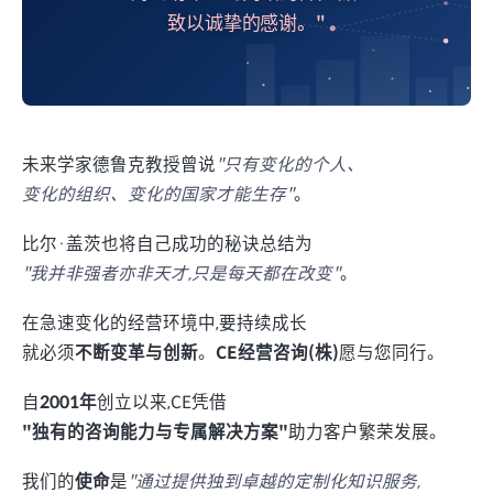
致以诚挚的感谢。"
未来学家德鲁克教授曾说
"只有变化的个人、
变化的组织、变化的国家才能生存"
。
比尔·盖茨也将自己成功的秘诀总结为
"我并非强者亦非天才,只是每天都在改变"
。
在急速变化的经营环境中,要持续成长
就必须
不断变革与创新
。
CE经营咨询(株)
愿与您同行。
自
2001年
创立以来,CE凭借
"独有的咨询能力与专属解决方案"
助力客户繁荣发展。
我们的
使命
是
"通过提供独到卓越的定制化知识服务,